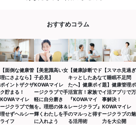
おすすめコラム
【面倒な健康管
【美意識高い女
【健康診断でド
【スマホ見過ぎ
理にさよなら】
子必見】
キッとしたあな
て睡眠不足問
ポイントザクザ
KOWAマイレ
たへ】健康ポイ
題】健康管理ポ
ク貯まる！
ージクラブで手
活宣言！家族で
イ活アプリで万
KOWAマイレ
軽に自分磨き
『KOWAマイ
事解決！
ージクラブで無
を。理想の体＆
レージクラブ』
KOWAマイレ
理せずヘルシー
輝くわたしを手
のマルっと得す
ージクラブの魅
ライフ
に入れよう
る活用術
力を大公開